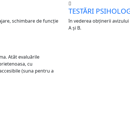
TESTĂRI PSIHOLO
ajare, schimbare de funcție
în vederea obținerii avizul
A și B.
a. Atât evaluările
 prietenoasa, cu
accesibile (suna pentru a