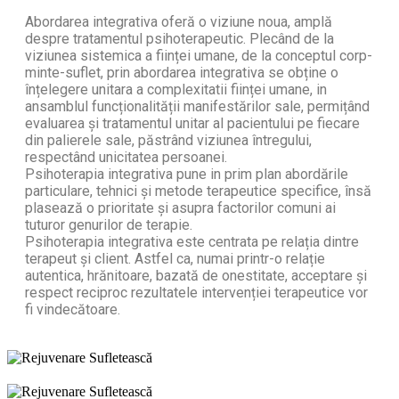
Abordarea integrativa oferă o viziune noua, amplă
despre tratamentul psihoterapeutic. Plecând de la
viziunea sistemica a ființei umane, de la conceptul corp-
minte-suflet, prin abordarea integrativa se obține o
înțelegere unitara a complexitatii ființei umane, in
ansamblul funcționalității manifestărilor sale, permițând
evaluarea și tratamentul unitar al pacientului pe fiecare
din palierele sale, păstrând viziunea întregului,
respectând unicitatea persoanei.
Psihoterapia integrativa pune in prim plan abordările
particulare, tehnici și metode terapeutice specifice, însă
plasează o prioritate și asupra factorilor comuni ai
tuturor genurilor de terapie.
Psihoterapia integrativa este centrata pe relația dintre
terapeut și client. Astfel ca, numai printr-o relație
autentica, hrănitoare, bazată de onestitate, acceptare și
respect reciproc rezultatele intervenției terapeutice vor
fi vindecătoare.