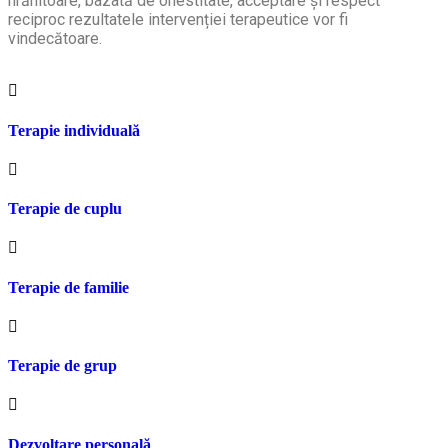
hrănitoare, bazată de onestitate, acceptare și respect
reciproc rezultatele intervenției terapeutice vor fi
vindecătoare.
Terapie individuală
Terapie de cuplu
Terapie de familie
Terapie de grup
Dezvoltare personală