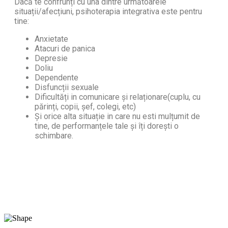
Dacă te confrunți cu una dintre următoarele
situații/afecțiuni, psihoterapia integrativa este pentru
tine:
Anxietate
Atacuri de panica
Depresie
Doliu
Dependente
Disfuncții sexuale
Dificultăți in comunicare și relaționare(cuplu, cu
părinți, copii, șef, colegi, etc)
Și orice alta situație in care nu esti mulțumit de
tine, de performanțele tale și îți dorești o
schimbare.